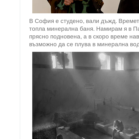
В София е студено, вали дъжд. Време
топла минерална баня. Намирам я в П
прясно подновена, а в скоро време на
възможно да се плува в минерална вод