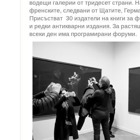
водещи галерии от тридесет страни. 
френските, следвани от Щатите, Герма
Присъстват 30 издатели на книги за 
и редки антикварни издания. За растя
всеки ден има програмирани форуми.