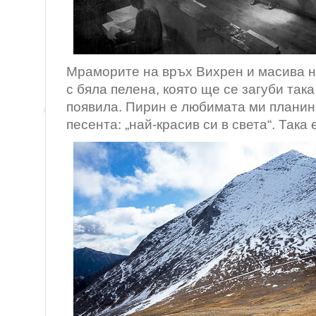
Мраморите на връх Вихрен и масива н
с бяла пелена, която ще се загуби така
появила. Пирин е любимата ми планина
песента: „най-красив си в света“. Така 