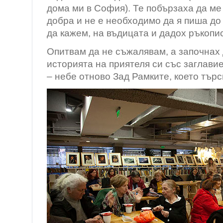
дома ми в София). Те побързаха да ме 
добра и не е необходимо да я пиша до 
да кажем, на въдицата и дадох ръкопис
Опитвам да не съжалявам, а започнах
историята на приятеля си със заглави
– небе отново Зад Рамките, което търс