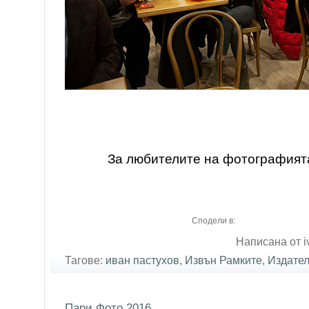
За любителите на фотографият
Сподели в:
Написана от i
Тагове:
иван пастухов
,
Извън Рамките
,
Издател
Пари Фото 2016