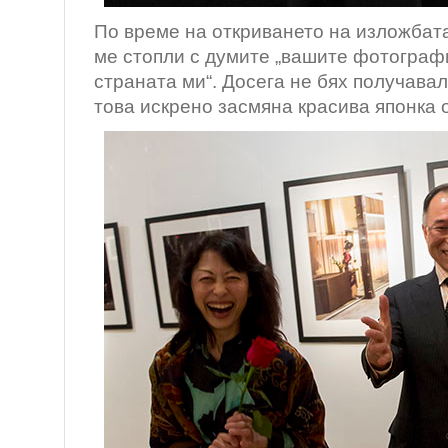
По време на откриването на изложбат
ме стопли с думите „вашите фотограф
страната ми“. Досега не бях получавал
това искрено засмяна красива японка о