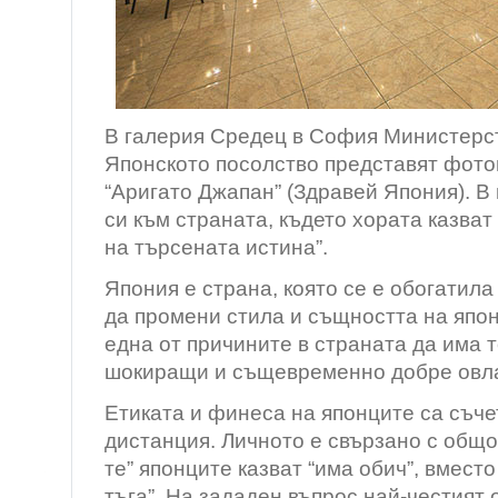
В галерия Средец в София Министерст
Японското посолство представят фот
“Аригато Джапан” (Здравей Япония). В
си към страната, където хората казват
на търсената истина”.
Япония е страна, която се е обогатила
да промени стила и същността на япон
една от причините в страната да има 
шокиращи и същевременно добре овла
Етиката и финеса на японците са съче
дистанция. Личното е свързано с общо
те” японците казват “има обич”, вместо
тъга”. На зададен въпрос най-честият 