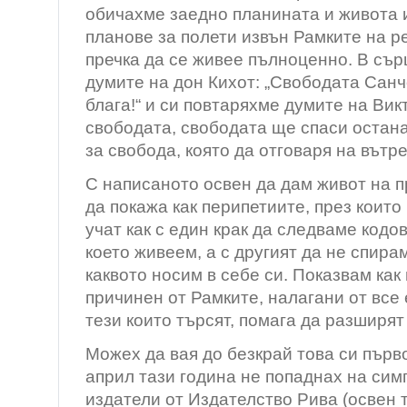
обичахме заедно планината и живота 
планове за полети извън Рамките на р
пречка да се живее пълноценно. В сър
думите на дон Кихот: „Свободата Санч
блага!“ и си повтаряхме думите на Вик
свободата, свободата ще спаси остан
за свобода, която да отговаря на вътр
С написаното освен да дам живот на п
да покажа как перипетиите, през които
учат как с един крак да следваме кодо
което живеем, а с другият да не спир
каквото носим в себе си. Показвам как
причинен от Рамките, налагани от все 
тези които търсят, помага да разширят
Можех да вая до безкрай това си първо
април тази година не попаднах на си
издатели от Издателство Рива (освен т