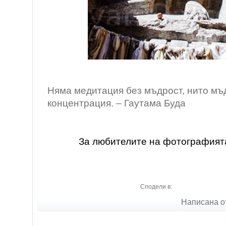
( Ладак, И
Няма медитация без мъдрост, нито мъ
концентрация. – Гаутама Буда
За любителите на фотографият
Сподели в:
Написана от