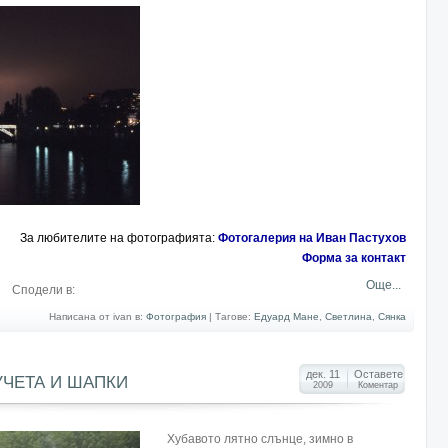
За любителите на фотографията:
Фотогалерия на Иван Пастухов
Форма за контакт
Още...
Сподели в:
Написана от ivan в:
Фотография
|
Тагове:
Едуард Мане
,
Светлина
,
Сянка
дек. 11
Оставете
ЧЕТА И ШАПКИ
2009
Коментар
Хубавото лятно слънце, зимно в