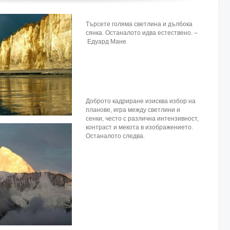
Търсете голяма светлина и дълбока
сянка. Останалото идва естествено. –
Едуард Мане
Доброто кадриране изисква избор на
планове, игра между светлини и
сенки, често с различна интензивност,
контраст и мекота в изображението.
Останалото следва.