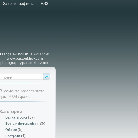
За фотографията
RSS
Français-English
| Български
www.pastoukhov.com
photography.pastoukhov.com
В момента разглеждате:
дек. 2009 Архив
Категории
(17)
Без категория
(35)
Есета и фотография
(5)
Образи
(4)
Портрети