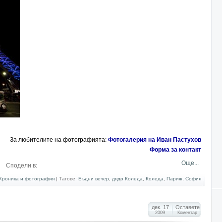
За любителите на фотографията:
Фотогалерия на Иван Пастухов
Форма за контакт
Още...
Сподели в:
Хроника и фотография
|
Тагове:
Бъдни вечер
,
дядо Коледа
,
Коледа
,
Париж
,
София
дек. 17
Оставете
2009
Коментар