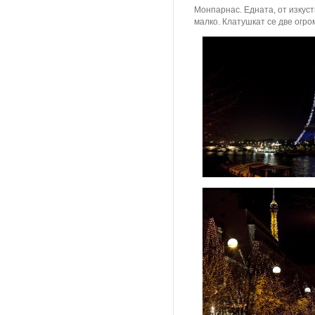
Монпарнас. Едната, от изкус
малко. Клатушкат се две огро