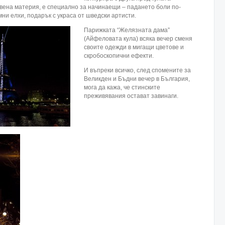
твена материя, е специално за начинаещи – падането боли по-
мни елхи, подарък с украса от шведски артисти.
Парижката “Желязната дама”
(Айфеловата кула) всяка вечер сменя
своите одежди в мигащи цветове и
скробоскопични ефекти.
И въпреки всичко, след спомените за
Великден и Бъдни вечер в България,
мога да кажа, че стинските
преживявания остават завинаги.