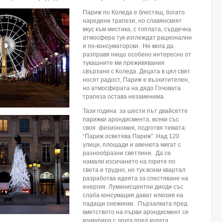
Париж по Коледа е блестящ, богато
наредени трапези, но славянският
вкус към мистика, с топлата, сърдечна
атмосфера тук изглеждат рационални
и по-консуматорски. Не мога да
разправя нищо особено интересно от
тукашните ми преживявания
свързани с Коледа. Децата в цял свят
носят радост, Париж е възхитителен,
но атмосферата на дядо Гочовата
трапеза остава незаменима.
Тази година за шести път двайсетте
парижки арондисмента, всеки със
своя физиономия, подготвя темата:
“Париж осветява Париж”. Над 120
улици, площади и авенюта мигат с
разнообразни светлини. Да се
намали изсичането на горите по
света е трудно, но тук всеки квартал
разработва идеята за спестяване на
енергия. Луминисцентни диоди със
слаба консумация дават илюзия на
падащи снежинки. Пързалката пред
кметството на първи арондисмент се
конкурира с друга пред кулата