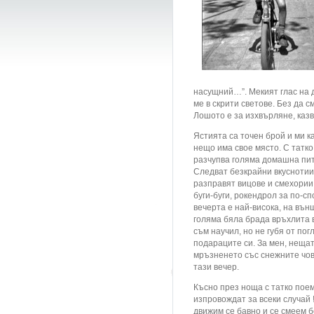
насущний…”. Мекият глас на 
ме в скрити светове. Без да 
Лошото е за изхвърляне, казв
Ястията са точен брой и ми ка
нещо има свое място. С татко
разчупва голяма домашна пита
Следват безкрайни вкуснотии,
разправят вицове и смехории,
буги-буги, рокендрол за по-с
вечерта е най-висока, на вън
голяма бяла брада връхлита 
съм научил, но не губя от по
подараците си. За мен, нещат
мръзненето със снежните чов
тази вечер.
Късно през ноща с татко пое
изпровождат за всеки случай 
движим се бавно и се смеем б