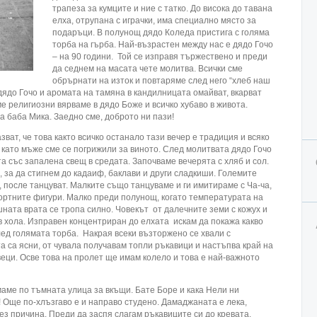
трапеза за кумците и ние с татко. До висока до тавана
елха, отрупана с играчки, има специално място за
подаръци. В полунощ дядо Коледа пристига с голяма
торба на гърба. Най-възрастен между нас е дядо Гочо
– на 90 години. Той се изправя тържествено и преди
да седнем на масата чете молитва. Всички сме
обрърнати на изток и повтаряме след него “хлеб наш
дядо Гочо и аромата на тамяна в кандилницата омайват, вкарват
сме религиозни вярваме в дядо Боже и всичко хубаво в живота.
а баба Мика. Заедно сме, доброто ни пази!
зват, че това както всичко останало тази вечер е традиция и всяко
 като мъже сме се погрижили за виното. След молитвата дядо Гочо
 със запалена свещ в средата. Започваме вечерята с хляб и сол.
 за да стигнем до кадаиф, баклави и други сладкиши. Големите
 после танцуват. Малките също танцуваме и ги имитираме с Ча-ча,
портните фигури. Малко преди полунощ, когато температурата на
шната врата се тропа силно. Човекът от далечните земи с кожух и
в хола. Изправен концентриран до елхата искам да покажа какво
глед голямата торба. Накрая всеки възторжено се хвали с
а са ясни, от чувала получавам топли ръкавици и настъпва край на
еци. Осве това на пролет ще имам колело и това е най-важното
маме по тъмната улица за вкъщи. Бате Боре и кака Нели ни
! Още по-хлъзгаво е и направо студено. Дамаджаната е лека,
ез причина. Преди да заспя слагам ръкавиците си до кревата.