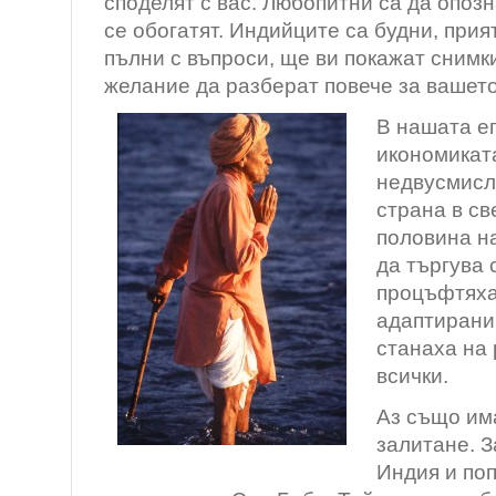
споделят с вас. Любопитни са да опозн
се обогатят. Индийците са будни, прия
пълни с въпроси, ще ви покажат снимк
желание да разберат повече за вашето
В нашата еп
икономиката
недвусмисл
страна в св
половина на
да търгува 
процъфтяха,
адаптирани 
станаха на
всички.
Аз също им
залитане. 
Индия и по