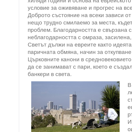
хиляди години и основа на еврейското
условие за оживяване и прогрес на вс
Доброто състояние на всеки зависи от
нещо трудно смилаемо за места, къдет
проблем. Благодарността е свързана с
неблагодарността с омраза, засилена,
Светът дължи на евреите както идеята 
паричната обмяна, начин за откупване
Църковните канони в средновековието
да се занимават с пари, което е създа
банкери в света.
В
л
с
е
р
И
о