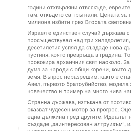
х
години отхвърляни отвсякъде, евреите
там, откъдето са тръгнали. Цената за 
милиона избити през Втората световна
Израел е единствен случай държава с
просъществувал над три хилядолетия, 
десетилетия успял да създаде нова дъ
пустиня, която превръща в градина. То
провокира архаичния свят наоколо. З
дума за народи с общи корени, които 
земя. Въпрос неразрешим, както е ста
Авел, първото братоубийство, модела 
човечество и пример на много нива на
Странна държава, изтъкана от противо
оказват чудесен мотор за прогрес. Оце
една дължина пред другите. Идеалът 
създаде „заинтересован алтруизъм“, 