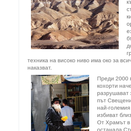
к
с
к
о
е
б
д
г
техника на високо ниво има око за вси
наказват.
Преди 2000 
кохорти наче
разрушават 
път Свещени
най-големия 
избиват бли
От Храмът в
останала Ст