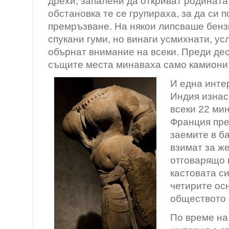
дрехи, запалени да откриват родината
обстановка те се групираха, за да си п
премръзване. На някои липсваше бенз
спукани гуми, но винаги усмихнати, ус
обърнат внимание на всеки. Преди дес
същите места минаваха само камиони 
И една инте
Индия изнас
всеки 22 мин
Франция пре
заемите в б
взимат за ж
отговарящо 
кастовата с
четирите осн
обществото 
По време на