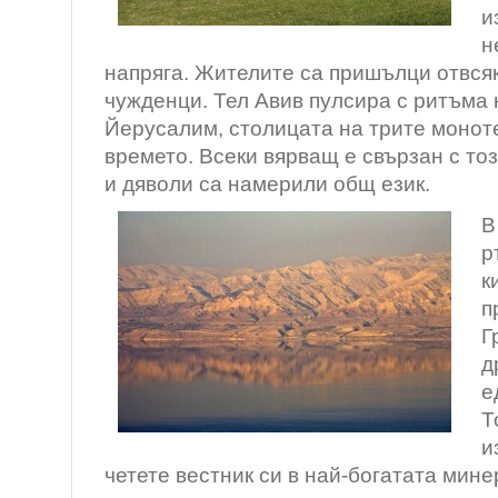
и
н
напряга. Жителите са пришълци отвсяк
чужденци. Тел Авив пулсира с ритъма 
Йерусалим, столицата на трите монот
времето. Всеки вярващ е свързан с тоз
и дяволи са намерили общ език.
В
р
к
п
Г
д
е
Т
и
четете вестник си в най-богатата мин