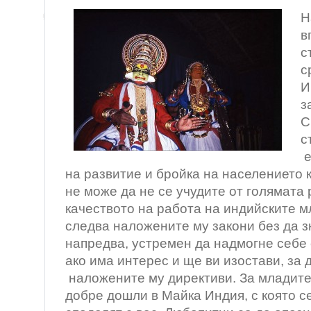
Н
в
с
с
И
з
С
с
е
на развитие и бройка на населението 
не може да не се учудите от голямата
качеството на работа на индийските 
следва наложените му закони без да з
напредва, устремен да надмогне себе 
ако има интерес и ще ви изостави, за
наложените му директиви. За младите
добре дошли в Майка Индия, с която се