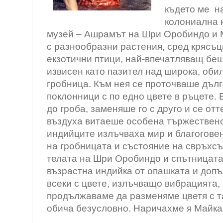
където ме н
колониална 
музей – Ашрамът на Шри Оробиндо и
с разнообразни растения, сред крясъц
екзотични птици, най-впечатляващ беш
извисен като пазител над широка, оби
гробница. Към нея се проточваше дъл
поклонници с по едно цвете в ръцете. 
до гроба, заменяше го с друго и се отт
въздуха витаеше особена тържествено
индийците излъчваха мир и благогове
на гробницата и състояние на свръхс
телата на Шри Оробиндо и спътницата
възрастна индийка от опашката и доп
всеки с цвете, излъчващо вибрацията, 
продължаваме да разменяме цветя с т
обича безусловно. Наричахме я Майка