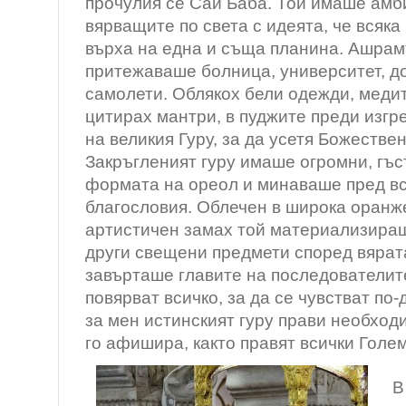
прочулия се Саи Баба. Той имаше амб
вярващите по света с идеята, че всяка
върха на една и съща планина. Ашра
притежаваше болница, университет, д
самолети. Облякох бели одежди, медит
цитирах мантри, в пуджите преди изгр
на великия Гуру, за да усетя Божестве
Закръгленият гуру имаше огромни, гъс
формата на ореол и минаваше пред все
благословия. Облечен в широка оранже
артистичен замах той материализираш
други свещени предмети според вярата
завърташе главите на последователите
повярват всичко, за да се чувстват по-
за мен истинският гуру прави необходи
го афишира, както правят всички Голе
В