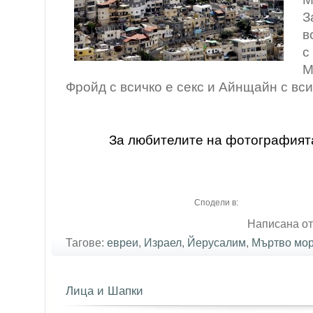
З
в
с
М
Фройд с всичко е секс и Айнщайн с вси
За любителите на фотографият
Сподели в:
Написана от
Тагове:
евреи
,
Израел
,
Йерусалим
,
Мъртво мо
Лица и Шапки