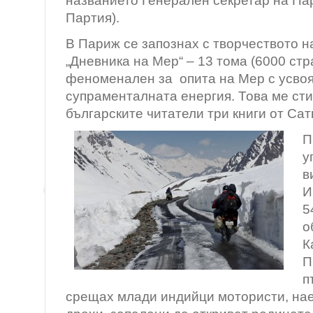
названието Генерален секретар на Па
Партия).
В Париж се запознах с творчеството н
„Дневника на Мер“ – 13 тома (6000 стр
феноменален за опита на Мер с усво
супраменталната енергия. Това ме ст
българските читатели три книги от Сат
П
у
в
И
5
о
К
П
п
срещах млади индийци мотористи, нае