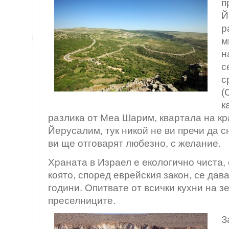
п
Й
р
м
н
с
с
(
к
разлика от Меа Шарим, квартала на кр
Йерусалим, тук никой не ви пречи да 
ви ще отговарят любезно, с желание.
Храната в Израел е екологично чиста, 
която, според еврейския закон, се дав
години. Опитвате от всички кухни на з
преселниците.
З