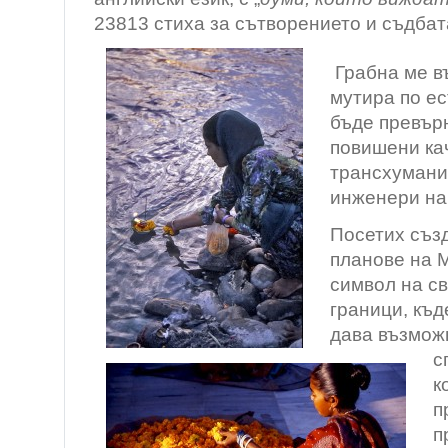
23813 стиха за сътворението и съдбат
Грабна ме в
мутира по ес
бъде превърн
повишени ка
трансхумани
инженери на
Посетих съз
планове на М
символ на св
граници, къд
дава възмож
с
к
п
п