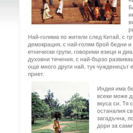
Б
и
в
р
Най-голяма по жители след Китай, с т
демокрация, с най-голям брой бедни и 
етнически групи, говорими езици и диа
духовни течения, с най-бързо развива
още много други най, тук чужденецът 
приет.
Индия има бе
всеки може 
вкуса си. Тя 
останалия св
загадъчна, п
дори за сами