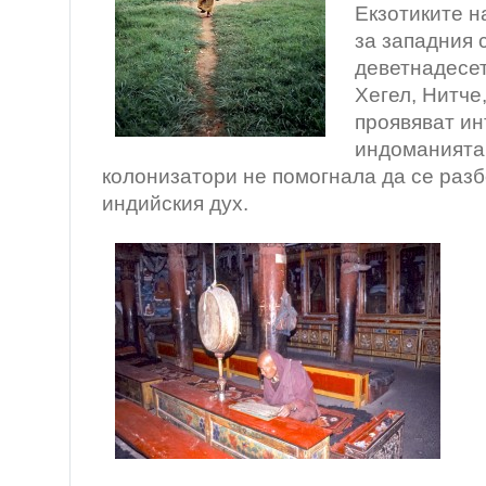
Екзотиките н
за западния 
деветнадесет
Хегел, Нитче
проявяват ин
индоманията
колонизатори не помогнала да се раз
индийския дух.