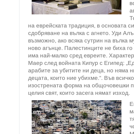
в
а
Т
на еврейската традиция, в основата с
сдобряване на вълка с агнето. Уди Алъ
възможно, ако всяка сутрин на вълка м
ново агънце. Палестинците не биха го
има най-малко сред евреите. Характер
Маер след войната Кипур с Египед: „Е
арабите за убитите ни деца, но няма н
децата, които ние убихме.“. Във всичк
изострената форма на общочовешки п
целия свят, които засега нямат изход.
Е
м
т
ч
М