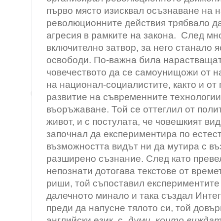
първо място изисквал осъзнаване на н
революционните действия трябвало да
агресия в рамките на закона. След мн
включително затвор, за него станало я
освободи. По-важна била нарастваща
човечеството да се самоунищожи от н
на национал-социалистите, както и от
развитие на съвременните технологии
въоръжаване. Той се оттеглил от поли
живот, и с постулата, че човешкият вид
започнал да експериментира по естест
възможността видът ни да мутира с въ
разширено съзнание. След като преве
непознати дотогава текстове от време
риши, той съпоставил експериментите
далечното минало и така създал Инте
преди да напусне тялото си, той довъ
английски език, с „
думи, които виждат