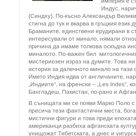
империя е с
Индус, нари
(Синдху). По-късно Александър Велики
стигна до тук и вкарва в гръцкия език 
Браманите, единствени ерудирани в ст
интересували от минало, нямали отно
причина да имаме толкова оскъдна и
миналото. По-важен бил митологичния
мистериозен израз на думите. Това ни
история за далечното минало на тази
Името Индия идва от англичаните, нар
„Индиите“, на френски – „Les Indes“, к
Бангладеш, Пакистан, по-рано и Афган
В сънищата ми се появи Марко Поло с
пресича тези фантастични места, бога
мистични фигури и това преди епохата
американци разбиха афганската култур
унищожат Тибетската, а днес и уигурск