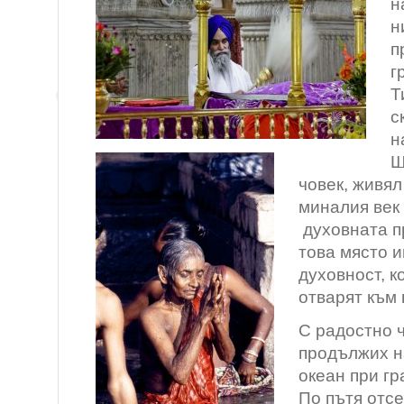
н
н
п
г
Т
с
н
Ш
човек, живял
миналия век 
духовната п
това място 
духовност, к
отварят към
С радостно ч
продължих н
океан при гр
По пътя отс