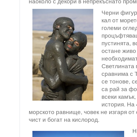
наоколо с декори в непрекъснато пром
Черни фигур
кал от морет
големи огле
процъфтяващ
пустинята, в
остане живо
необходимат
Светлината 
сравнима с 
се тонове, с
са рай за ф
всеки камък,
история. На
морското равнище, човек не изгаря от 
чист и богат на кислород.
Н