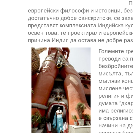
П
европейски философи и историци, без
достатъчно добре санскритски, се зах
представят комплексната Индийска кул
освен това, те проектирали европейск
причина Индия да остава не добре ра
Големите гр
преводи са 
безбройните
мисълта, пъ
мъгляви кон
мислене чес
религия и ф
думата “дха
има религио
е свързана 
начини на д
основни бра