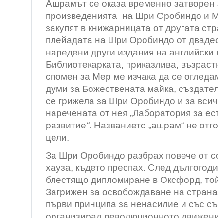
Ашрамът се оказа временно затворен з
произведенията на Шри Оробиндо и М
закупят в книжарницата от другата стр
п
лейадата на Шри Оробиндо от двадес
наредени други издания на английски 
Библиотекарката, приказлива, възраст
спомен за Мер ме изчака да се огледа
думи за
Божествената майка, създател
се грижела за Шри Оробиндо и за всич
наречената от нея
„Лаборатория за ес
развитие
“.
Названието „ашрам“ не отго
цели.
За Шри Оробиндо разбрах повече от с
хауза, където преспах. След дългогод
блестящо дипломиране в Оксфорд, той
Загрижен за освобождаване на страна
първи принципа за ненасилие и със 
организирал революционното движени