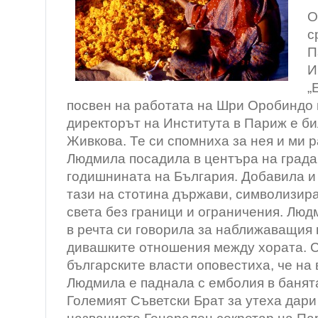
О
с
П
И
„
посвен на работата на Шри Оробиндо и
директорът на Института в Париж е б
Живкова. Те си спомниха за нея и ми р
Людмила посадила в центъра на града
годишнината на България. Добавила и
тази на стотина държави, символизир
света без граници и ограничения. Люд
в речта си говорила за наближаващия 
дивашките отношения между хората. С
българските власти оповестиха, че на
Людмила е паднала с емболия в банята
Големият Съветски Брат за утеха дари