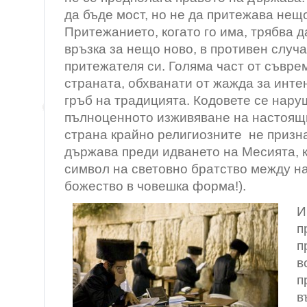
да бъде мост, но не да притежава нещ
Притежанието, когато го има, трябва 
връзка за нещо ново, в противен случ
притежателя си. Голяма част от съвре
страната, обхванати от жажда за инте
гръб на традицията. Кодовете се нару
пълноценното изживяване на настоящи
страна крайно религиозните не призн
държава преди идването на Месията, 
символ на световно братство между на
божество в човешка форма!).
И
п
п
в
п
в