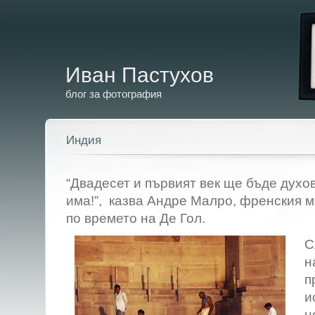
Иван Пастухов
блог за фотография
Индия
“Двадесет и първият век ще бъде духо
има!”, казва Андре Малро, френския м
по времето на Де Гол.
С
н
п
и
н