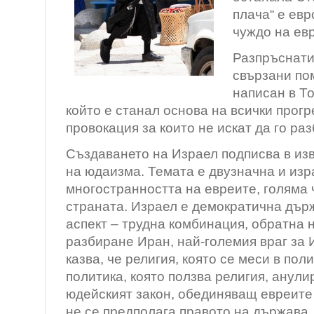
плача“ е евр
чуждо на евр
Разпръснати 
свързани по
написан в То
който е станал основа на всички прогр
провокация за които не искат да го раз
Създаването на Израел подписва в из
на юдаизма. Темата е двузначна и изр
многостранността на евреите, голяма ч
страната. Израел е демократична дър
аспект – трудна комбинация, обратна 
разбиране Иран, най-големия враг за 
казва, че религия, която се меси в пол
политика, която ползва религия, анули
юдейският закон, обединяващ евреите
не се предполага правото на държава