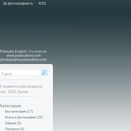
За фотографията
RSS
Français-English
| Български
www.pastoukhov.com
photography.pastoukhov.com
В момента разглеждате:
ное. 2013 Архив
Категории
(17)
Без категория
(35)
Есета и фотография
(5)
Образи
(4)
Портрети