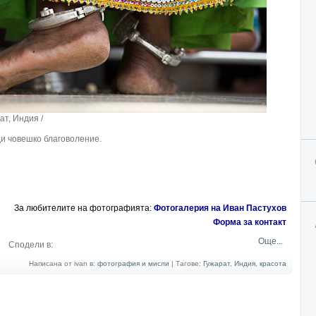
дия /
ди човешко благоволение.
За любителите на фотографията:
Фотогалерия на Иван Пастухов
Форма за контакт
Още...
Сподели в:
Написана от ivan в:
фотография и мисли
|
Тагове:
Гужарат
,
Индия
,
красота