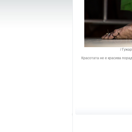
/ Гужарат, Ин
Красотата не е красива пора