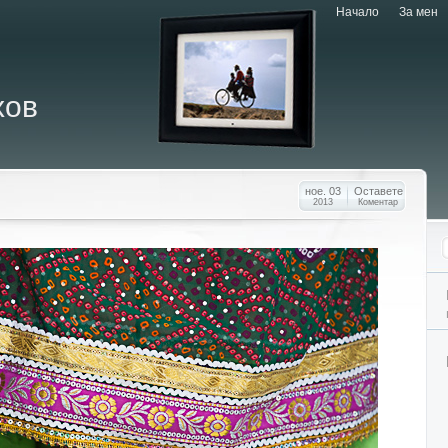
Начало
За мен
хов
ное. 03
Оставете
2013
Коментар