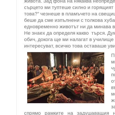
живота. Зад фона на някаква неопред
сърцето ми туптеше силно и горящият 
това?“ чезнеше в пламъчето на свещи
беше да сме изпълнени с толкова хуб
едновременно животът ни да минава 
Не знаех да определя какво търся. Ду
обич, докога ще ми налагат в училище
интересуват, всичко това оставаше ув
П
м
ч
п
о
в
м
ж
з
спрямо рамките на задушаващия н