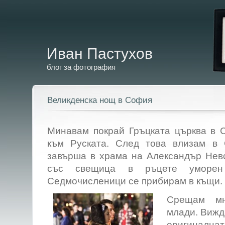
Иван Пастухов
блог за фотография
Великденска нощ в София
Минавам покрай Гръцката църква в
към Руската. След това влизам в 
завърша в храма на Александър Невс
със свещица в ръцете уморен
Седмочисленици се прибирам в къщи.
Срещам мн
млади. Вижд
оригинална