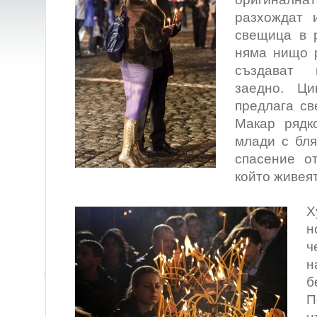
разхождат 
свещица в 
няма нищо р
създават 
заедно. Ци
предлага св
Макар рядк
млади с бля
спасение от
който живеят
Х
н
ч
н
б
П