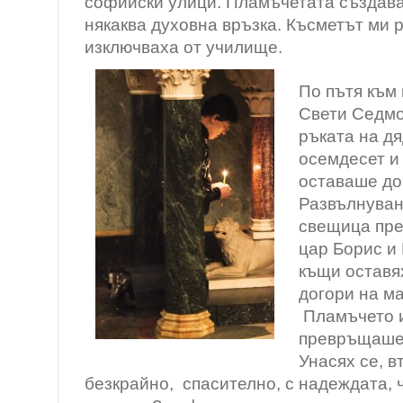
софийски улици. Пламъчетата създав
някаква духовна връзка. Късметът ми 
изключваха от училище.
По пътя към
Свети Седмо
ръката на дя
осемдесет и
оставаше до
Развълнуван
свещица пре
цар Борис и
къщи оставя
догори на ма
Пламъчето и
превръщаше 
Унасях се, 
безкрайно, спасително, с надеждата, 