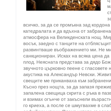
ц
м
с
з
всичко, за да се промъкна зад кордона
катедралата и да вдъхна от забранена
атмосфера на Великденската нощ. Ми
восък, заедно с танците на отблясъци
развинтваше въображението ми. Не ми
санкциониран. Исках на всяка цена да
плод. Неясната представа за дядо Бож
звучното църковно пеене с гласовете 
акустика на Александър Невски. Живи
свещите ме приканваха към забранени,
Късно през нощта, за да запазя прежи
запалена свещица скрита с ръка в паз
и взимах огънче от закъснели възраст
го криеха, а после се шмугвахме в сла