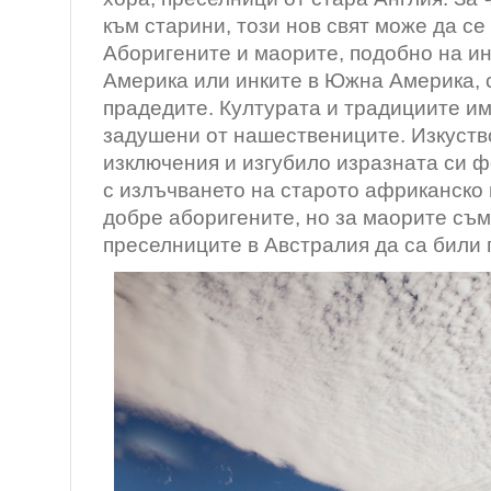
към старини, този нов свят може да се
Аборигените и маорите, подобно на и
Америка или инките в Южна Америка, с
прадедите. Културата и традициите им
задушени от нашествениците. Изкуств
изключения и изгубило изразната си 
с излъчването на старото африканско 
добре аборигените, но за маорите съм
преселниците в Австралия да са били 