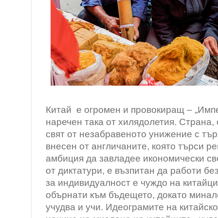
/Дали, Ки
Китай е огромен и провокиращ – „Импе
наречен така от хилядолетия. Страна,
свят от незабравеното унижение с тър
внесен от англичаните, която търси р
амбиция да завладее икономически св
от диктатури, е възпитан да работи бе
за индивидуалност е чуждо на китайци
обърнати към бъдещето, докато мина
учудва и учи. Идеограмите на китайск