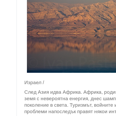
/Мъртво м
Израел /
След Азия идва Африка. Африка, роди
земя с невероятна енергия, днес шам
поколение в света. Туризмът, войните
проблеми напоследък правят някои ин