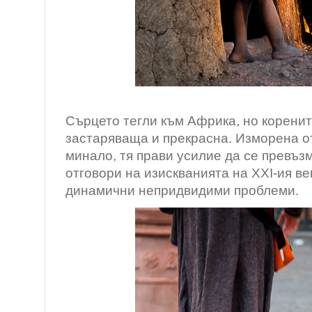
/ Намиб
Сърцето тегли към Африка, но коренит
застаряваща и прекрасна. Изморена о
минало, тя прави усилие да се превъз
отговори на изискванията на XXI-ия век
динамични непридвидими проблеми.