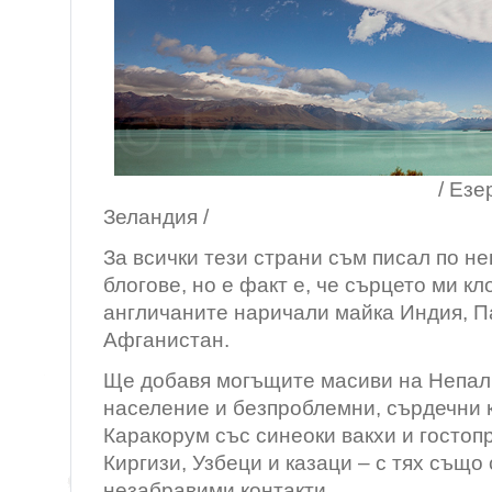
/ Езерото Пукак
Зеландия /
За всички тези страни съм писал по н
блогове, но е факт е, че сърцето ми кл
англичаните наричали майка Индия, П
Афганистан.
Ще добавя могъщите масиви на Непал
население и безпроблемни, сърдечни 
Каракорум със синеоки вакхи и гостоп
Киргизи, Узбеци и казаци – с тях също
незабравими контакти.