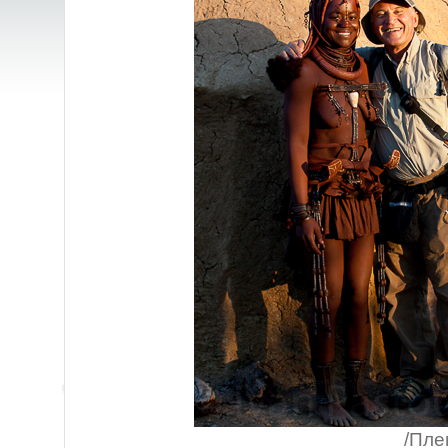
/Племето Химба,