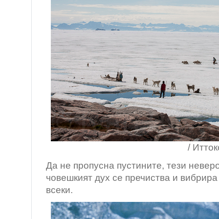
/ Иттокоомит, Гре
Да не пропусна пустините, тези невер
човешкият дух се пречиства и вибрира
всеки.