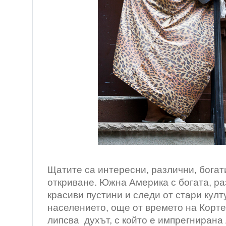
/Харле
Щатите са интересни, различни, богати
откриване. Южна Америка с богата, р
красиви пустини и следи от стари кул
населението, още от времето на Кортес
липсва духът, с който е импрегнирана 