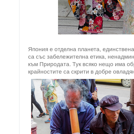
/ Токи
Япония е отделна планета, единствена
са със забележителна етика, ненадмин
към Природата. Тук всяко нещо има об
крайностите са скрити в добре овладя