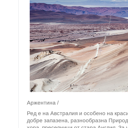
/ Атака
Аржентина /
Ред е на Австралия и особено на крас
добре запазена, разнообразна Природ
хора, преселници от стара Англия. За 