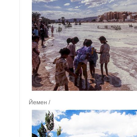
/ Ел Маха
Йемен /