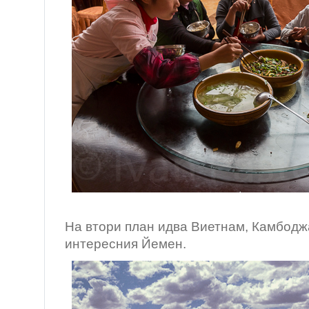
/Шенгду, К
На втори план идва Виетнам, Камбодж
интересния Йемен.