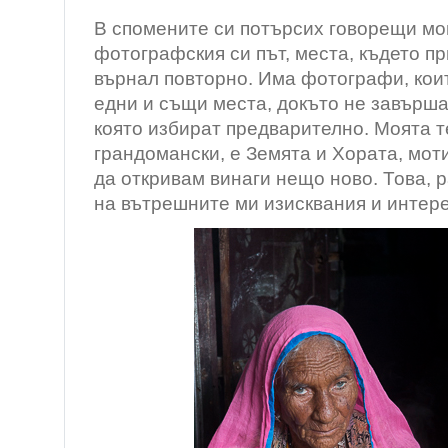
В спомените си потърсих говорещи мо
фотографския си път, места, където п
върнал повторно. Има фотографи, кои
едни и същи места, докъто не завърша
която избират предварително. Моята т
грандомански, е Земята и Хората, мот
да откривам винаги нещо ново. Това, р
на вътрешните ми изисквания и интере