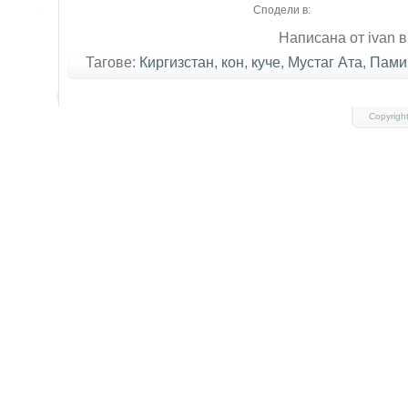
Сподели в:
Написана от ivan в
Тагове:
Киргизстан
,
кон
,
куче
,
Мустаг Ата
,
Пами
Copyrigh