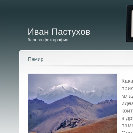
Иван Пастухов
блог за фотография
Памир
Какв
при
мла
идеа
коит
в др
паме
Сле