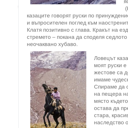
я
(
казаците говорят руски по принуждени
и въпросителен поглед към наостренит
Клатя позитивно с глава. Кракът на ез
стремето – покана да споделя седлото
неочаквано хубаво.
Ловецът каза
моят руски е
жестове са д
имаме чудес
Спираме да 
на пещера на
място където
остава да пр
стара, краси
наследство о