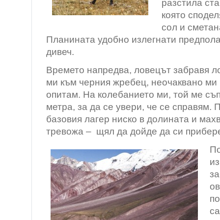
разстила ста
която споде
сол и смета
Планината удобно излегнати предпола
дивеч.
Времето напредва, ловецът забравя ло
ми към черния жребец, неочаквано ми 
опитам. На колебанието ми, той ме с
метра, за да се увери, че се справям. 
базовия лагер ниско в долината и махв
тревожа – щял да дойде да си прибере
По
из
за
ов
по
са