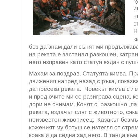
к
и
н
с
Н
к
без да знам дали сънят ми продължава
на реката е застанал разкошен, катра
него изправен като статуя ездач с пуш
Махам за поздрав. Статуята кимва. Пр
движения напред назад с ръка, показ
да пресека реката. Човекът кимва с ле
и пред очите ми се разиграва сцена, к
дори не снимам. Конят с разкошно „па
реката, ездачът слят с животното, сяк
неизвестен живописец. Казакът безмъ
коженият му ботуш се изтегля от стрем
крака и да седна зад него. В танца къ