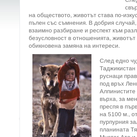
свъ
на обществото, животът става по-изкус
пълен със съмнения. В добрия случай,
взаимно разбиране и респект към разл
безусловност в отношенията, животът
обикновена замяна на интереси.
След едно ч
Таджикистан 
руснаци прав
под връх Лен
Алпинистите 
върха, за ме
преспя в пър
на 5100 м., 
пурпурния за
планината Тя