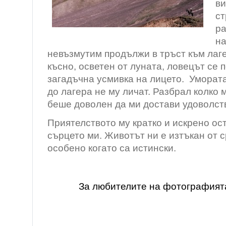
ви
ст
ра
на
невъзмутим продължи в тръст към лаге
късно, осветен от луната, ловецът се 
загадъчна усмивка на лицето. Умората
до лагера не му личат. Разбрал колко 
беше доволен да ми достави удоволст
Приятелството му кратко и искрено ос
сърцето ми. Животът ни е изтъкан от 
особено когато са истински.
За любителите на фотографият