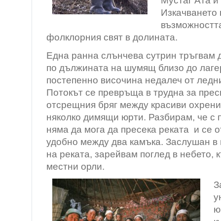
Мустаг Ата и
Изкачването 
възможностт
фолклорния свят в долината.
Една ранна слънчева сутрин тръгвам д
по дължината на шумящ близо до лаге
постепенно височина недалеч от ледн
Потокът се превръща в трудна за прес
отсрещния бряг между красиви охрени
няколко димящи юрти. Разбирам, че с
няма да мога да пресека реката и се 
удобно между два камъка. Заслушан 
на реката, зарейвам поглед в небето, 
местни орли.
З
у
ю