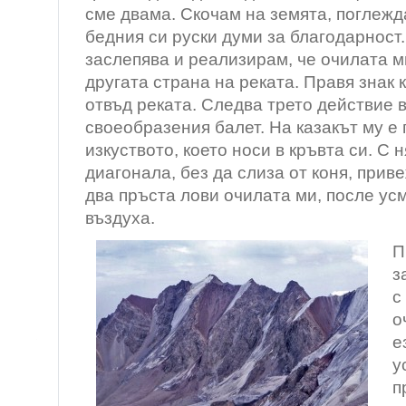
сме двама. Скочам на земята, поглежд
бедния си руски думи за благодарност
заслепява и реализирам, че очилата м
другата страна на реката. Правя знак 
отвъд реката. Следва трето действие 
своеобразения балет. На казакът му е
изкуството, което носи в кръвта си. С 
диагонала, без да слиза от коня, приве
два пръста лови очилата ми, после ус
въздуха.
П
з
с
о
е
у
п