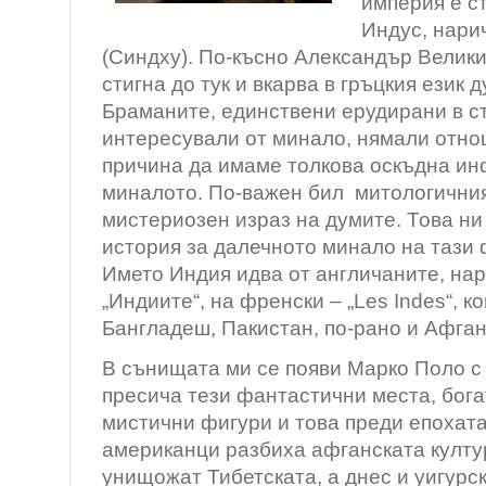
империя е с
Индус, нари
(Синдху). По-късно Александър Велики
стигна до тук и вкарва в гръцкия език 
Браманите, единствени ерудирани в ст
интересували от минало, нямали отно
причина да имаме толкова оскъдна и
миналото. По-важен бил митологичния
мистериозен израз на думите. Това ни
история за далечното минало на тази
Името Индия идва от англичаните, нар
„Индиите“, на френски – „Les Indes“, к
Бангладеш, Пакистан, по-рано и Афган
В сънищата ми се появи Марко Поло с
пресича тези фантастични места, бога
мистични фигури и това преди епохата
американци разбиха афганската култур
унищожат Тибетската, а днес и уигурск