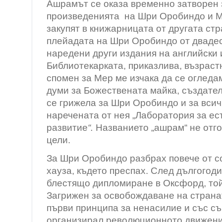
Ашрамът се оказа временно затворен з
произведенията на Шри Оробиндо и М
закупят в книжарницата от другата стр
п
лейадата на Шри Оробиндо от двадес
наредени други издания на английски 
Библиотекарката, приказлива, възраст
спомен за Мер ме изчака да се огледа
думи за
Божествената майка, създател
се грижела за Шри Оробиндо и за всич
наречената от нея
„Лаборатория за ес
развитие
“.
Названието „ашрам“ не отго
цели.
За Шри Оробиндо разбрах повече от с
хауза, където преспах. След дългогод
блестящо дипломиране в Оксфорд, той
Загрижен за освобождаване на страна
първи принципа за ненасилие и със 
организирал революционното движени