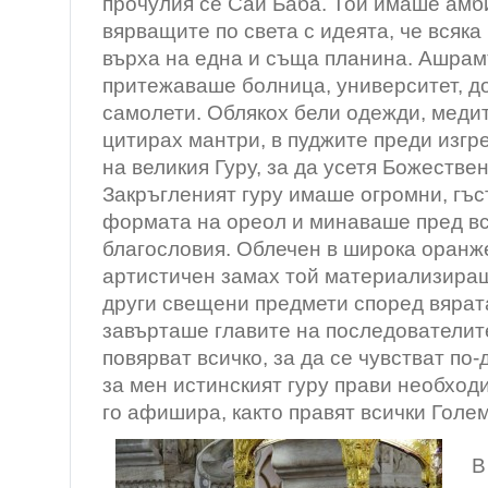
прочулия се Саи Баба. Той имаше амб
вярващите по света с идеята, че всяка
върха на една и съща планина. Ашра
притежаваше болница, университет, д
самолети. Облякох бели одежди, медит
цитирах мантри, в пуджите преди изгр
на великия Гуру, за да усетя Божестве
Закръгленият гуру имаше огромни, гъс
формата на ореол и минаваше пред все
благословия. Облечен в широка оранже
артистичен замах той материализираш
други свещени предмети според вярата
завърташе главите на последователите
повярват всичко, за да се чувстват по-
за мен истинският гуру прави необходи
го афишира, както правят всички Голе
В