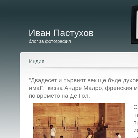
Иван Пастухов
блог за фотография
Индия
“Двадесет и първият век ще бъде духо
има!”, казва Андре Малро, френския м
по времето на Де Гол.
С
н
п
и
н