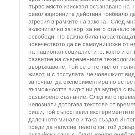
първо място изисквал осъзнаване на н
революционните действия трябвало да
агресия в рамките на закона. След мн
включително затвор, за него станало я
освободи. По-важна била нарастваща
човечеството да се самоунищожи от н
на национал-социалистите, както и от
развитие на съвременните технологии
въоръжаване. Той се оттеглил от поли
живот, и с постулата, че човешкият вид
започнал да експериментира по естест
възможността видът ни да мутира с въ
разширено съзнание. След като преве
непознати дотогава текстове от време
риши, той съпоставил експериментите
далечното минало и така създал Инте
преди да напусне тялото си, той довъ
английски език, с „
думи, които виждат