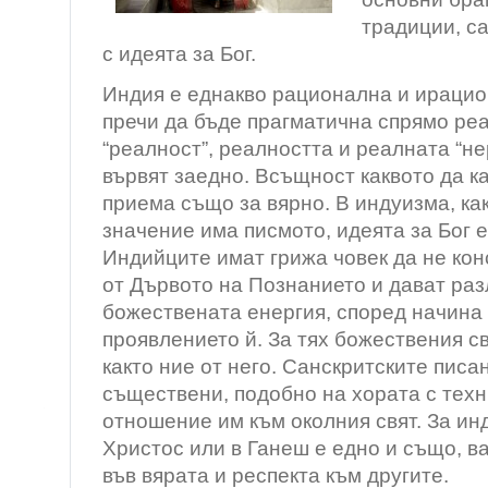
традиции, с
с идеята за Бог.
Индия е еднакво рационална и ирацио
пречи да бъде прагматична спрямо ре
“реалност”, реалността и реалната “н
вървят заедно. Всъщност каквото да к
приема също за вярно. В индуизма, ка
значение има писмото, идеята за Бог е
Индийците имат грижа човек да не ко
от Дървото на Познанието и дават ра
божествената енергия, според начина 
проявлението й. За тях божествения св
както ние от него. Санскритските писа
съществени, подобно на хората с техн
отношение им към околния свят. За ин
Христос или в Ганеш е едно и също, в
във вярата и респекта към другите.