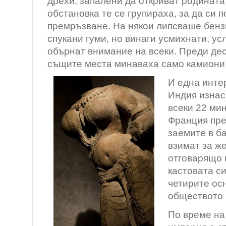
дрехи, запалени да откриват родината
обстановка те се групираха, за да си п
премръзване. На някои липсваше бенз
спукани гуми, но винаги усмихнати, ус
обърнат внимание на всеки. Преди дес
същите места минаваха само камиони 
И една инте
Индия изнас
всеки 22 мин
Франция пре
заемите в б
взимат за ж
отговарящо 
кастовата с
четирите осн
обществото 
По време на