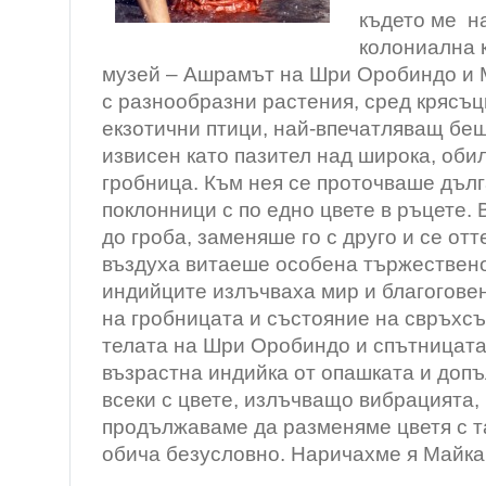
където ме н
колониална 
музей – Ашрамът на Шри Оробиндо и
с разнообразни растения, сред крясъц
екзотични птици, най-впечатляващ беш
извисен като пазител над широка, оби
гробница. Към нея се проточваше дъл
поклонници с по едно цвете в ръцете. 
до гроба, заменяше го с друго и се отт
въздуха витаеше особена тържествено
индийците излъчваха мир и благогове
на гробницата и състояние на свръхс
телата на Шри Оробиндо и спътницата
възрастна индийка от опашката и доп
всеки с цвете, излъчващо вибрацията, 
продължаваме да разменяме цветя с т
обича безусловно. Наричахме я Майка