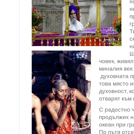
н
н
п
г
Т
с
н
Ш
човек, живял
миналия век 
духовната п
това място 
духовност, к
отварят към
С радостно ч
продължих н
океан при гр
По пътя отс