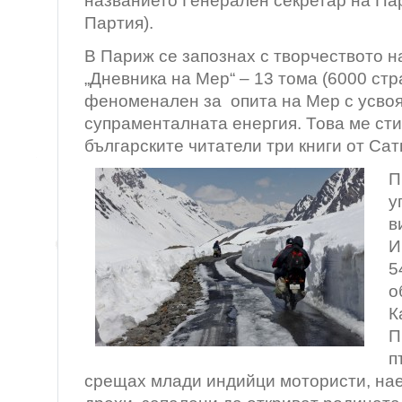
названието Генерален секретар на Па
Партия).
В Париж се запознах с творчеството н
„Дневника на Мер“ – 13 тома (6000 стр
феноменален за опита на Мер с усво
супраменталната енергия. Това ме ст
българските читатели три книги от Сат
П
у
в
И
5
о
К
П
п
срещах млади индийци мотористи, нае