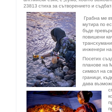
23813 стиха за сътворението и съдбат
Грабна ме в
мутира по ес
бъде превърн
повишени ка
трансхумани
инженери на
Посетих съз
планове на М
символ на св
граници, къд
дава възмож
с
к
п
п