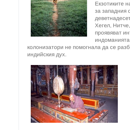
Екзотиките н
за западния 
деветнадесет
Хегел, Нитче
проявяват ин
индоманията
колонизатори не помогнала да се раз
индийския дух.