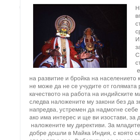
Н
в
с
с
И
з
С
с
е
на развитие и бройка на населението 
не може да не се учудите от голямата
качеството на работа на индийските 
следва наложените му закони без да з
напредва, устремен да надмогне себе 
ако има интерес и ще ви изостави, за
наложените му директиви. За младите
добре дошли в Майка Индия, с която се