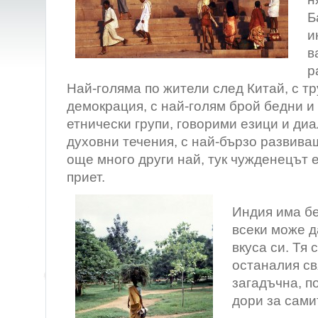
Б
и
в
р
Най-голяма по жители след Китай, с т
демокрация, с най-голям брой бедни и 
етнически групи, говорими езици и диа
духовни течения, с най-бързо развива
още много други най, тук чужденецът 
приет.
Индия има бе
всеки може 
вкуса си. Тя 
останалия св
загадъчна, п
дори за сами