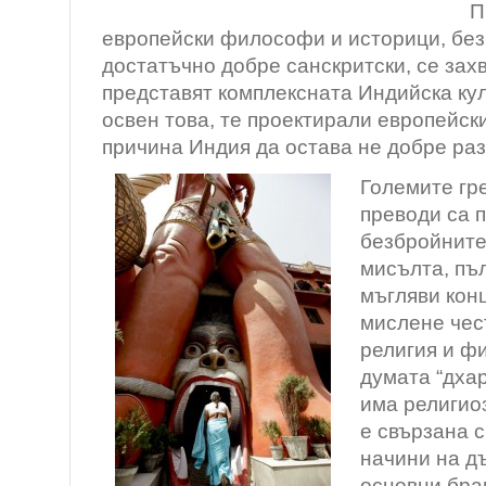
П
европейски философи и историци, без
достатъчно добре санскритски, се зах
представят комплексната Индийска кул
освен това, те проектирали европейск
причина Индия да остава не добре ра
Големите гр
преводи са 
безбройните
мисълта, пъ
мъгляви кон
мислене чес
религия и ф
думата “дха
има религио
е свързана 
начини на д
основни бра