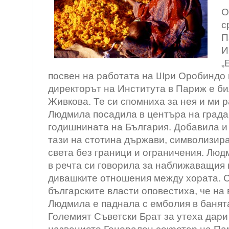
О
с
П
И
„
посвен на работата на Шри Оробиндо и
директорът на Института в Париж е б
Живкова. Те си спомниха за нея и ми р
Людмила посадила в центъра на града
годишнината на България. Добавила и
тази на стотина държави, символизир
света без граници и ограничения. Люд
в речта си говорила за наближаващия 
дивашките отношения между хората. С
българските власти оповестиха, че на
Людмила е паднала с емболия в банята
Големият Съветски Брат за утеха дари