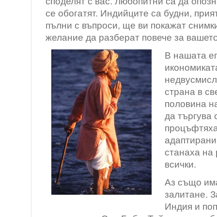
споделят с вас. Любопитни са да опозн
се обогатят. Индийците са будни, прия
пълни с въпроси, ще ви покажат снимк
желание да разберат повече за вашето
В нашата еп
икономиката
недвусмисл
страна в св
половина на
да търгува 
процъфтяха,
адаптирани 
станаха на
всички.
Аз също им
залитане. 
Индия и по