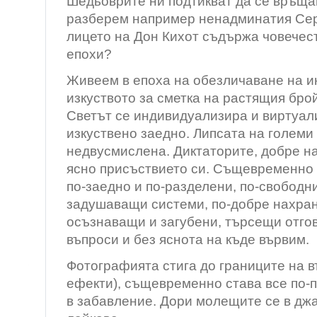
Шедьоврите ни подтикват да се връщам
разберем например ненадминатия Сер
лицето на Дон Кихот съдържа човечест
епохи?
Живеем в епоха на обезличаване на и
изкуството за сметка на растящия бро
Светът се индивидуализира и виртуали
изкуствено заедно. Липсата на големи
недвусмислена. Диктаторите, добре 
ясно присъствието си. Същевременно 
по-заедно и по-разделени, по-свободни
задушаващи системи, по-добре нахране
осъзнаващи и загубени, търсещи отго
въпроси и без яснота на къде вървим.
Фотографията стига до границите на в
ефекти), същевременно става все по-
в забавление. Дори молещите се в дж