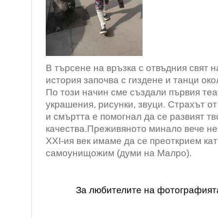
В търсене на връзка с отвъдния свят 
история започва с гиздене и танци око
По този начин сме създали първия теа
украшения, рисунки, звуци. Страхът о
и смъртта е помогнал да се развият т
качества.Преживяното минало вече не 
ХХI-ия век имаме да се преоткрием кат
самоунищожим (думи на Малро).
За любителите на фотографият