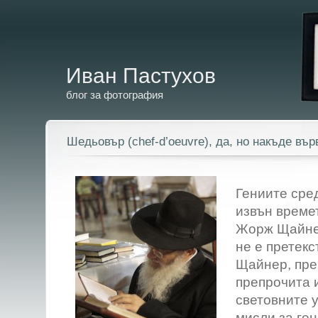
Иван Пастухов
блог за фотография
Шедьовър (chef-d’oeuvre), да, но накъде въ
Гениите сре
извън време
Жорж Щайнер
не е претекс
Щайнер, пре
препрочита 
световните у
мисли за ге