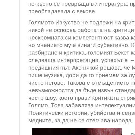
по-късно се превръща в литература, п
преобладавала с векове.
Голямото Изкуство не подлежи на крит
никой не оспорва работата на критицит
нескромната си компетентност казва к
но мнението му е винаги субективно. К
разбиране и критика, големият Бекет к
следваща интерпретация, успехът е – „To
предишния път. Ако някой решава, че 
пише музика, дори да го приемем за лу
чисто негово. Такова е отмъщението н
невъзможността да бъде извън станда
често шоу, което прави критиката спр
Голямо. Това забавлява интелектуалн
Политически истории, убийства и сен
медиите, за да не се отегчава народа.