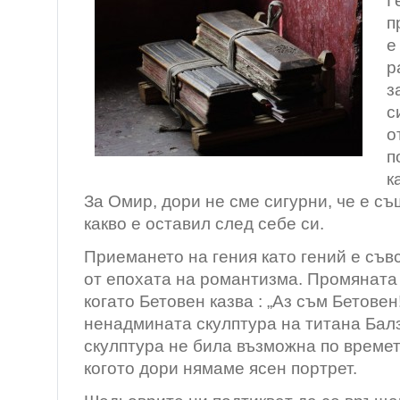
Г
п
е
р
з
с
о
п
к
За Омир, дори не сме сигурни, че е с
какво е оставил след себе си.
Приемането на гения като гений е съ
от епохата на романтизма. Промяната
когато Бетовен казва : „Аз съм Бетовен
ненадмината скулптура на титана Бал
скулптура не била възможна по времет
когото дори нямаме ясен портрет.