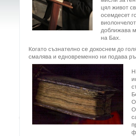
цял живот св
осемдесет го
виолончелот
доближава м
на Бах.
Когато съзнателно се докоснем до гол
смалява и едновременно ни подава ръ
Н
и
с
Б
О
О
с
п
ф