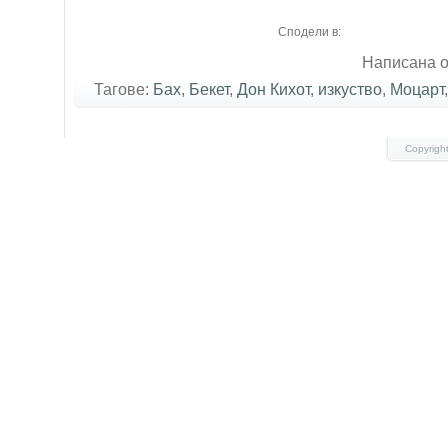
Сподели в:
Написана о
Тагове:
Бах
,
Бекет
,
Дон Кихот
,
изкуство
,
Моцарт
Copyrigh