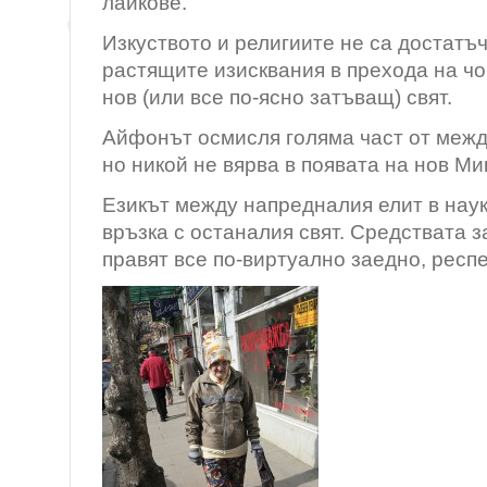
лайкове.
Изкуството и религиите не са достатъч
растящите изисквания в прехода на ч
нов (или все по-ясно затъващ) свят.
Айфонът осмисля голяма част от межд
но никой не вярва в появата на нов М
Езикът между напредналия елит в наук
връзка с останалия свят. Средствата 
правят все по-виртуално заедно, респ