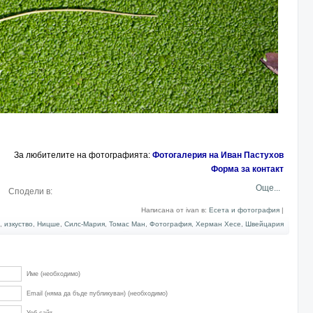
За любителите на фотографията:
Фотогалерия на Иван Пастухов
Форма за контакт
Още...
Сподели в:
Написана от ivan в:
Есета и фотография
|
,
изкуство
,
Ницше
,
Силс-Мария
,
Томас Ман
,
Фотография
,
Херман Хесе
,
Швейцария
Име (необходимо)
Email (няма да бъде публикуван) (необходимо)