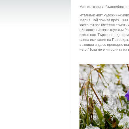
Ман сътворява Вълшебната п
Италианският художник-симво
Мария. Той почива през 1899 
което готвел блестящ триптих
обикновен човек с вкус към Р
извън нас. Търсена под форма
сляпа имитация на Природата
възвиши и да се превърне във
него.” Това не е ли ролята на