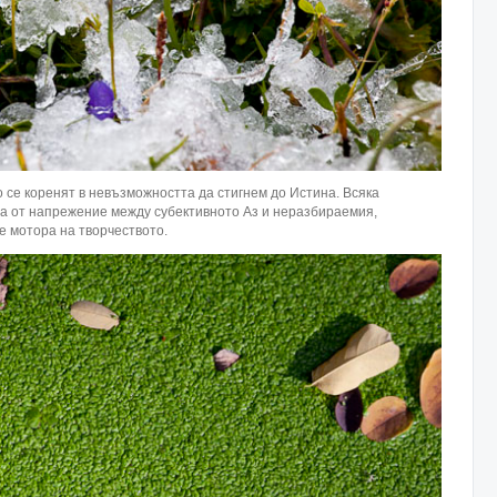
 се коренят в невъзможността да стигнем до Истина. Всяка
та от напрежение между субективното Аз и неразбираемия,
ие мотора на творчеството.