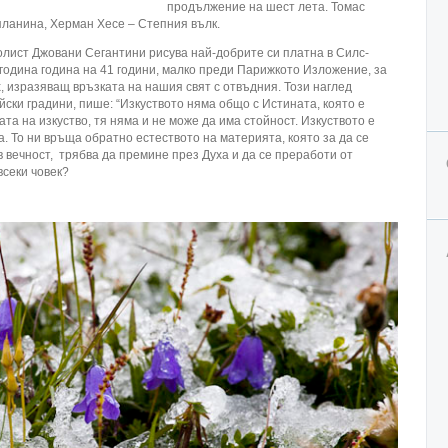
продължение на шест лета. Томас
ланина, Херман Хесе – Степния вълк.
лист Джовани Сегантини рисува най-добрите си платна в Силс-
година година на 41 години, малко преди Парижкото Изложение, за
, изразяващ връзката на нашия свят с отвъдния. Този наглед
айски градини, пише: “Изкуството няма общо с Истината, която е
та на изкуство, тя няма и не може да има стойност. Изкуството е
. То ни връща обратно естеството на материята, която за да се
 вечност, трябва да премине през Духа и да се преработи от
 всеки човек?