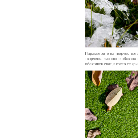
Параметрите на творчеството
творческа личност е обхвана
обективен свят, в което се кр