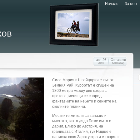
Начало
За мен
хов
авг. 26
Оставете
2010
Коментар
Силс-Мария в Швейцария е кът от
Земния Рай. Курортът е сгушен на
1800 метра между две езера с
цветове, менящи се според
фантазиите на небето и сенките на
околните планини.
Местните жители са запазили
мястото, както дядо Боже им го е
дарил. Близо до Австрия, на
границата с Италия, тук Ницше е
написал своя Заратустра и е творял в