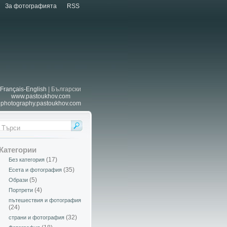
За фотографията
RSS
Français-English
| Български
www.pastoukhov.com
photography.pastoukhov.com
Категории
(17)
Без категория
(35)
Есета и фотография
(5)
Образи
(4)
Портрети
пътешествия и фотография
(24)
(32)
страни и фотография