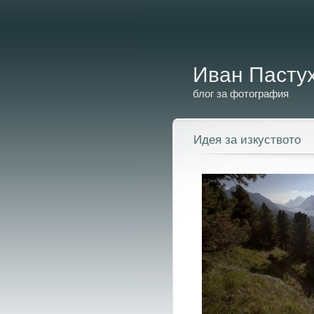
Иван Пасту
блог за фотография
Идея за изкуството