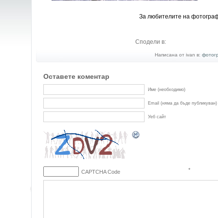
За любителите на фотогра
Сподели в:
Написана от ivan в:
фотог
Оставете коментар
Име (необходимо)
Email (няма да бъде публикуван)
Уеб сайт
*
CAPTCHA Code