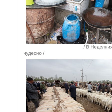
/ В Неделния базар 
чудесно /