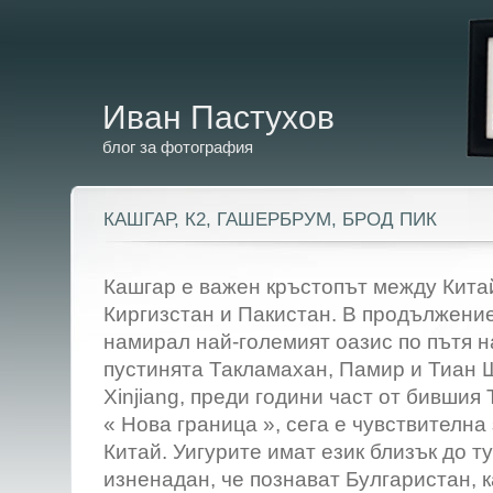
Иван Пастухов
блог за фотография
КАШГАР, К2, ГАШЕРБРУМ, БРОД ПИК
Кашгар е важен кръстопът между Китай
Киргизстан и Пакистан. В продължение 
намирал най-големият оазис по пътя 
пустинята Такламахан, Памир и Тиан 
Xinjiang, преди години част от бившия
« Нова граница », сега е чувствителна
Китай. Уигурите имат език близък до т
изненадан, че познават Булгаристан, 