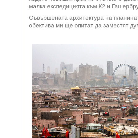
малка експедицията към К2 и Гашербр
Съвършената архитектура на планина
обектива ми ще опитат да заместят ду