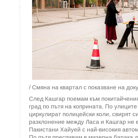
/ Смяна на квартал с показване на док
След Кашгар поемам към покитайчения
град по пътя на коприната. По улицит
циркулират полицейски коли, свирят с
разклонение между Ласа и Кашгар не е
Пакистани Хайуей с най-високия автом
По пътя преспивам в мизерна барака 