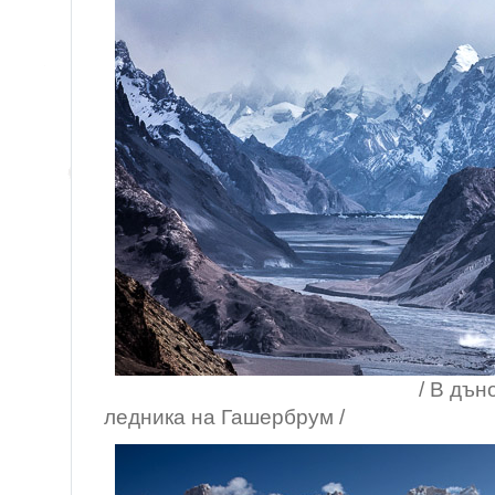
/ В дъното край
ледника на Гашербрум /