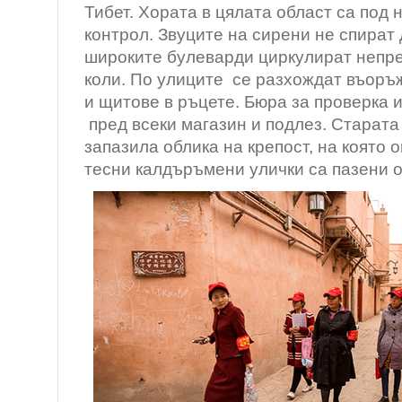
Тибет. Хората в цялата област са под
контрол. Звуците на сирени не спират
широките булеварди циркулират непр
коли. По улиците се разхождат въоръ
и щитове в ръцете. Бюра за проверка и
пред всеки магазин и подлез. Старата 
запазила облика на крепост, на която 
тесни калдъръмени улички са пазени о