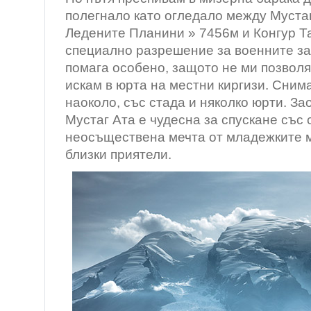
полегнало като огледало между Мустаг
Ледените Планини » 7456м и Конгур Т
специално разрешение за военните за 
помага особено, защото не ми позволяв
искам в юрта на местни киргизи. Сним
наоколо, със стада и няколко юрти. З
Мустаг Ата е чудесна за спускане със 
неосъществена мечта от младежките м
близки приятели.