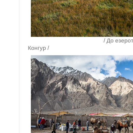
/ До езерото Каракол
Конгур /