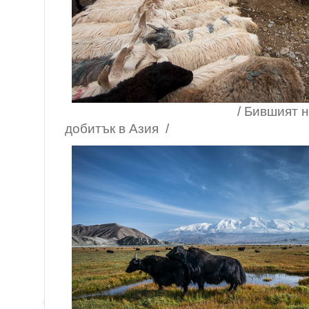
/ Бившият най-голям
добитък в Азия /