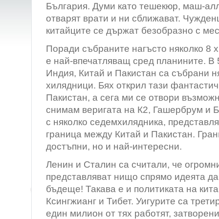
България. Думи като тешекюр, маш-ал
отварят врати и ни сближават. Чужден
китайците се държат безобразно с ме
Поради събраните нагъсто няколко 8 
е най-впечатляващ сред планините. В
Индия, Китай и Пакистан са събрани н
хилядници. Бях открил тази фантасти
Пакистан, а сега ми се отвори възмож
снимам веригата на К2, Гашербрум и Б
с няколко седемхилядника, представл
граница между Китай и Пакистан. Гран
достъпни, но и най-интересни.
Ленин и Сталин са считали, че огромн
представляват нищо спрямо идеята да
бъдеще! Такава е и политиката на кит
Ксингжианг и Тибет. Уигурите са трет
един милион от тях работят, затворени