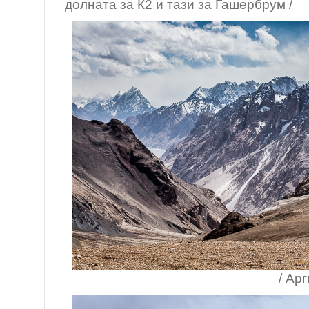
долната за К2 и тази за Гашербрум /
/ Аргил Пас (4