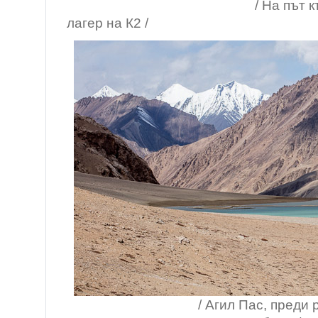
/ На път към услов
лагер на К2 /
/ Агил Пас, преди разкло