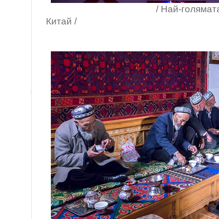
/ Най-голямата стату
Китай /