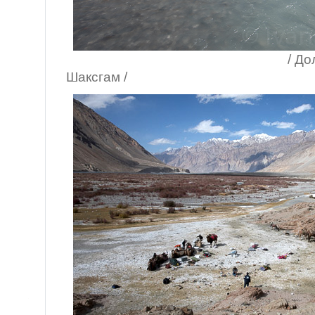
/ Долината на
Шаксгам /