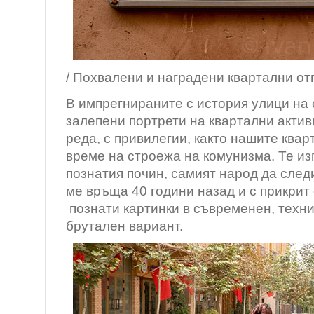
/ Похвалени и наградени квартални от
В импрегнираните с история улици на 
залепени портрети на квартални акти
реда, с привилегии, както нашите ква
време на строежа на комунизма. Те из
познатия почин, самият народ да след
ме връща 40 години назад и с прикри
познати картинки в съвременен, техни
брутален вариант.