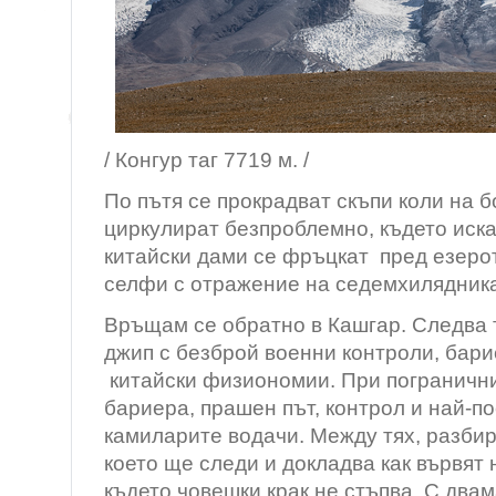
/ Конгур таг 7719 м. /
По пътя се прокрадват скъпи коли на б
циркулират безпроблемно, където иск
китайски дами се фръцкат пред езеро
селфи с отражение на седемхилядника
Връщам се обратно в Кашгар. Следва 
джип с безброй военни контроли, бари
китайски физиономии. При погранични
бариера, прашен път, контрол и най-п
камиларите водачи. Между тях, разбир
което ще следи и докладва как вървят 
където човешки крак не стъпва. С два