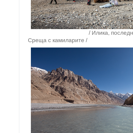
/ Илика, последният во
Среща с камиларите /