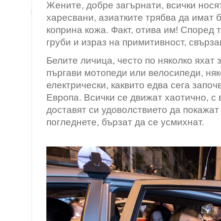
Жените, добре загърнати, всички носят
харесвани, азиатките трябва да имат 
коприна кожа. Факт, отива им! Според 
груби и израз на примитивност, свърза
Белите личица, често по няколко яхат
пъргави мотопеди или велосипеди, няк
електрически, каквито едва сега започв
Европа. Всички се движат хаотично, с
доставят си удоволствието да покажат 
погледнете, бързат да сe усмихнат.