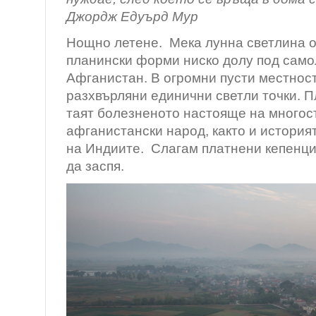
Джордж Едуърд Мур
Нощно летене. Мека лунна светлина о
планински форми ниско долу под само
Афганистан. В огромни пусти местност
разхвърляни единични светли точки. П
таят болезненото настояще на много
афганистански народ, както и история
на Индиите. Слагам платнени кепенци 
да заспя.