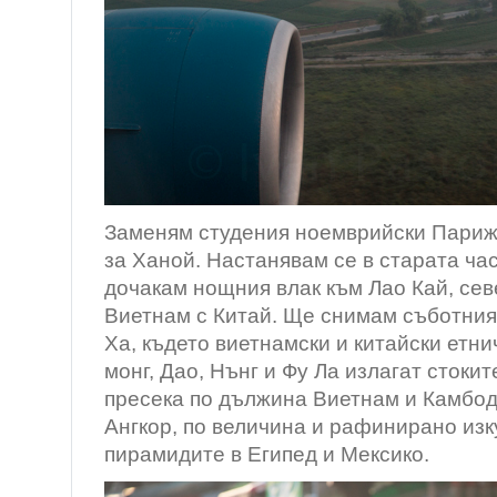
Заменям студения ноемврийски Париж
за Ханой. Настанявам се в старата час
дочакам нощния влак към Лао Кай, сев
Виетнам с Китай. Ще снимам съботния 
Ха, където виетнамски и китайски етнич
монг, Дао, Нънг и Фу Ла излагат стокит
пресека по дължина Виетнам и Камбод
Ангкор, по величина и рафинирано изк
пирамидите в Египед и Мексико.