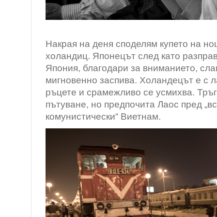
Накрая на деня споделям купето на но
холандиц. Японецът след като разправ
Япония, благодари за вниманието, слаг
мигновенно заспива. Холандецът е с л
ръцете и срамежливо се усмихва. Тръг
пътуване, но предпочита Лаос пред „в
комунистически“ Виетнам.