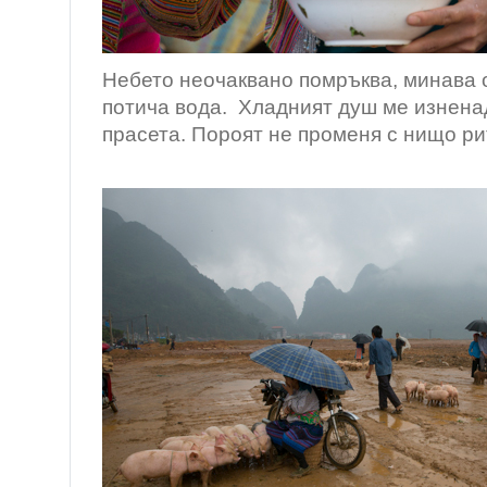
Небето неочаквано помръква, минава о
потича вода. Хладният душ ме изнена
прасета. Пороят не променя с нищо ри