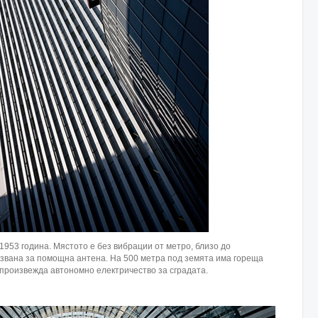
953 година. Мястото е без вибрации от метро, близо до
лзвана за помощна антена. На 500 метра под земята има гореща
 произвежда автономно електричество за сградата.