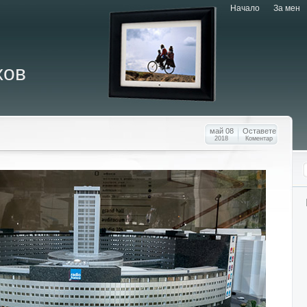
Начало
За мен
хов
май 08
Оставете
2018
Коментар