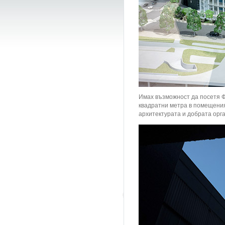
Имах възможност да посетя Фр
квадратни метра в помещения,
архитектурата и добрата орга