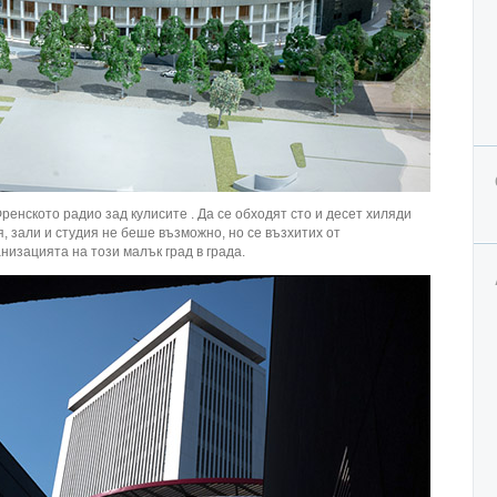
енското радио зад кулисите . Да се обходят сто и десет хиляди
 зали и студия не беше възможно, но се възхитих от
низацията на този малък град в града.