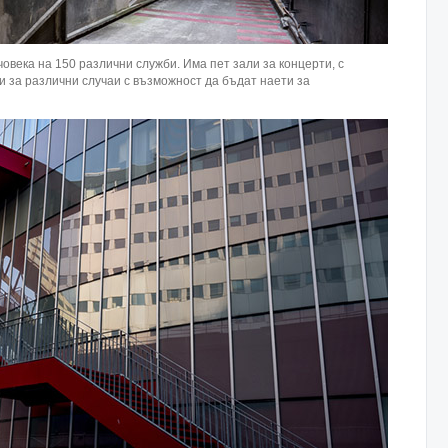
човека на 150 различни служби. Има пет зали за концерти, с
и за различни случаи с възможност да бъдат наети за