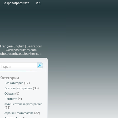
За фотографията
RSS
Français-English
| Български
www.pastoukhov.com
photography.pastoukhov.com
Категории
(17)
Без категория
(35)
Есета и фотография
(5)
Образи
(4)
Портрети
пътешествия и фотография
(24)
(32)
страни и фотография