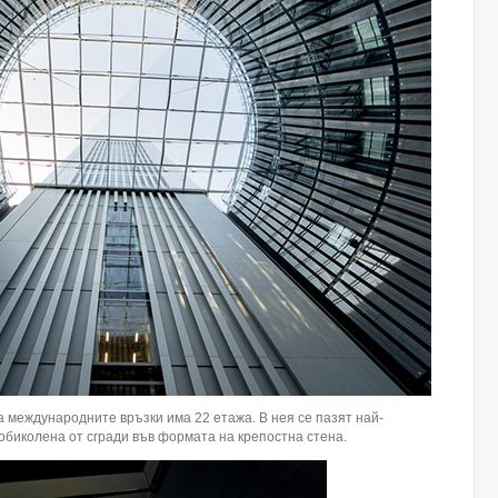
а международните връзки има 22 етажа. В нея се пазят най-
обиколена от сгради във формата на крепостна стена.