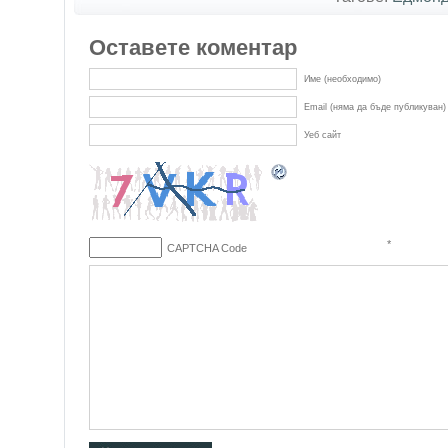
Оставете коментар
Име (необходимо)
Email (няма да бъде публикуван)
Уеб сайт
*
CAPTCHA Code