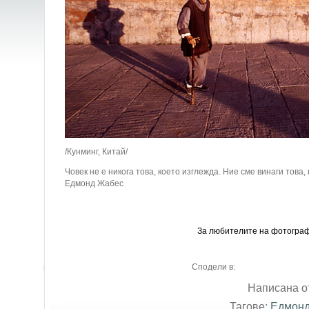
/Кунминг, Китай/
Човек не е никога това, което изглежда. Ние сме винаги това,
Едмонд Жабес
За любителите на фотогра
Сподели в:
Написана от
Тагове:
Едмонд