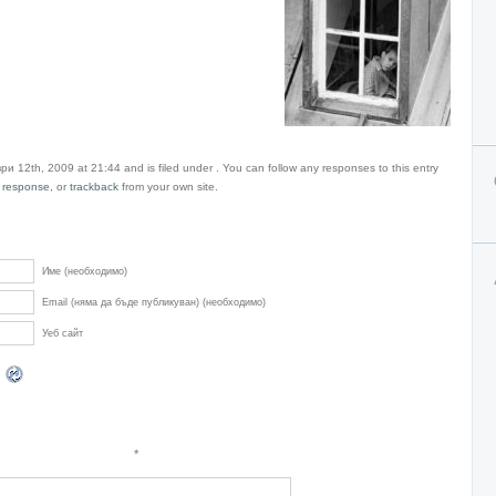
и 12th, 2009 at 21:44 and is filed under . You can follow any responses to this entry
 response
, or
trackback
from your own site.
Име (необходимо)
Email (няма да бъде публикуван) (необходимо)
Уеб сайт
*