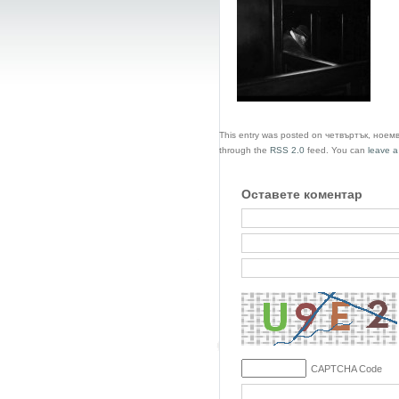
This entry was posted on четвъртък, ноемвр
through the
RSS 2.0
feed. You can
leave a
Оставете коментар
CAPTCHA Code