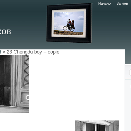
Начало
За мен
хов
Я
» 23 Chengdu boy – copie