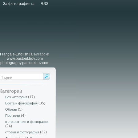
За фотографията
RSS
Français-English
| Български
www.pastoukhov.com
photography.pastoukhov.com
Категории
(17)
Без категория
(35)
Есета и фотография
(5)
Образи
(4)
Портрети
пътешествия и фотография
(24)
(32)
страни и фотография