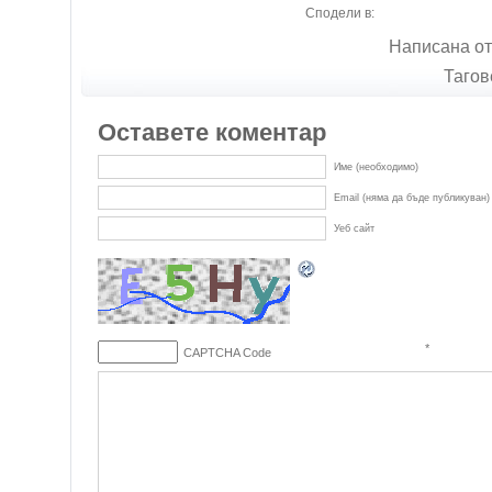
Сподели в:
Написана от
Тагов
Оставете коментар
Име (необходимо)
Email (няма да бъде публикуван)
Уеб сайт
*
CAPTCHA Code