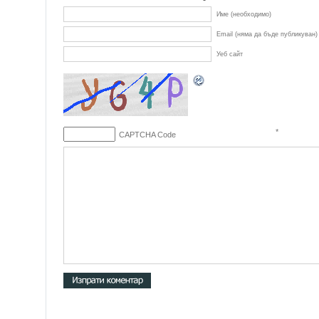
Име (необходимо)
Email (няма да бъде публикуван)
Уеб сайт
*
CAPTCHA Code