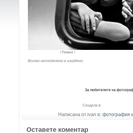
/ Пекинг /
Всичко несподелено е изгубено.
За любителите на фотогра
Сподели в:
Написана от ivan в:
фотография 
Оставете коментар