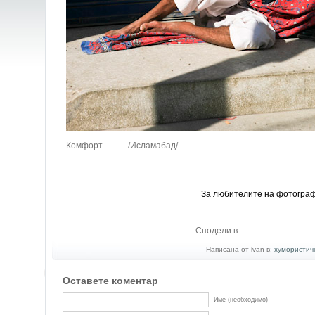
Комфорт… /Исламабад/
За любителите на фотогра
Сподели в:
Написана от ivan в:
хумористич
Оставете коментар
Име (необходимо)