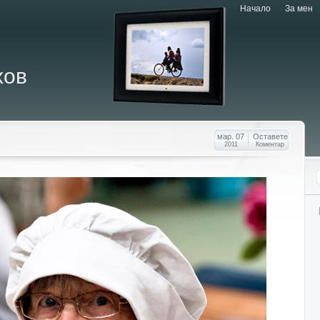
Начало
За мен
хов
мар. 07
Оставете
2011
Коментар