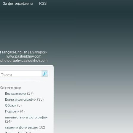
За фотографията
RSS
Français-English
| Български
www.pastoukhov.com
photography.pastoukhov.com
Категории
(17)
Без категория
(35)
Есета и фотография
(5)
Образи
(4)
Портрети
пътешествия и фотография
(24)
(32)
страни и фотография