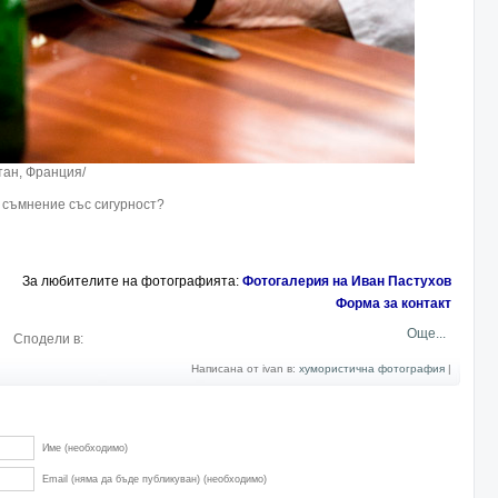
анция/
 съмнение със сигурност?
За любителите на фотографията:
Фотогалерия на Иван Пастухов
Форма за контакт
Още...
Сподели в:
Написана от ivan в:
хумористична фотография
|
Име (необходимо)
Email (няма да бъде публикуван) (необходимо)