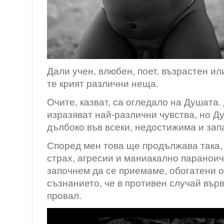
Дали учен, влюбен, поет, възрастен или
те крият различни неща.
Очите, казват, са огледало на Душата. 
изразяват най-различни чувства, но Д
дълбоко във всеки, недостижима и зап
Според мен това ще продължава така, 
страх, агресии и маниакално параноич
започнем да се приемаме, обогатени о
съзнанието, че в противен случай вър
провал.