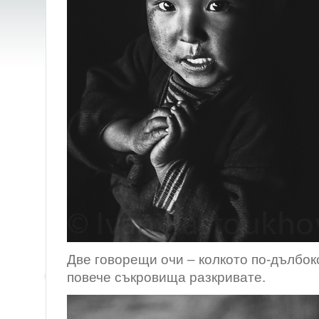
Две говорещи очи – колкото по-дълбоко
повече съкровища разкривате.