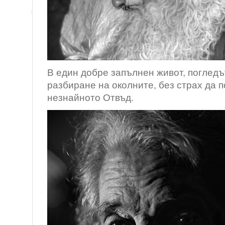
В един добре запълнен живот, погледът
разбиране на околните, без страх да 
незнайното Отвъд.