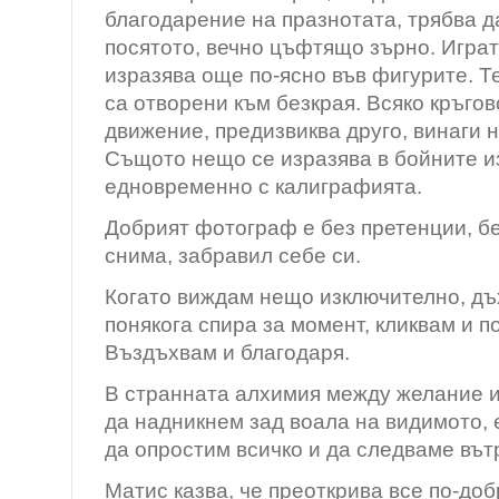
благодарение на празнотата, трябва д
посятото, вечно цъфтящо зърно. Играт
изразява още по-ясно във фигурите. Т
са отворени към безкрая. Всяко кръгов
движение, предизвиква друго, винаги н
Същото нещо се изразява в бойните и
едновременно с калиграфията.
Добрият фотограф е без претенции, б
снима, забравил себе си.
Когато виждам нещо изключително, дъх
понякога спира за момент, кликвам и 
Въздъхвам и благодаря.
В странната алхимия между желание и
да надникнем зад воала на видимото, 
да опростим всичко и да следваме вът
Матис казва, че преоткрива все по-доб