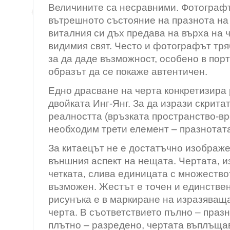
Величините са несравними. Фотографъ
вътрешното състояние на празнота на 
виталния си дъх предава на върха на ч
видимия свят. Често и фотографът тря
за да даде възможност, особено в пор
образът да се покаже автентичен.
Едно драсване на черта конкретизира
двойката Инг-Янг. За да изрази скрита
реалността (връзката пространство-вр
необходим трети елемент – празнотат
За китаецът не е достатъчно изображе
външния аспект на нещата. Чертата, и
четката, слива единицата с множество
възможен. Жестът е точен и единстве
рисунъка е в маркиране на изразяваща
черта. В съответствието пълно – праз
плътно – разредено, чертата въплъщ