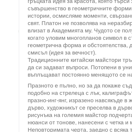
гръцката идея за красота, която търси
съвършенство в геометричните форми
истории, осмисляме моменти, свързан
свят. Платон не позволява на неразби
влизат в Академията му. Чудото се по
когато уловим многопланов символ в 
геометрична форма и обстоятелства, 
смисъл (идея за вечност).
Традиционните китайски майстори тръг
да си задават въпроси. Потопени в ун
въплъщават постоянно менящото се н
Празното е пълно, но за да покаже съ
подобно на стрелеца с лък, калиграфът
празно-инг-янг, изразено навсякъде в 
дърво, художникът се преселва в дърв
рисунъка на големия майстор подчерт
нюанси от тонове, нанесени с четка и 
Неповторимата черта, заедно с всяка 