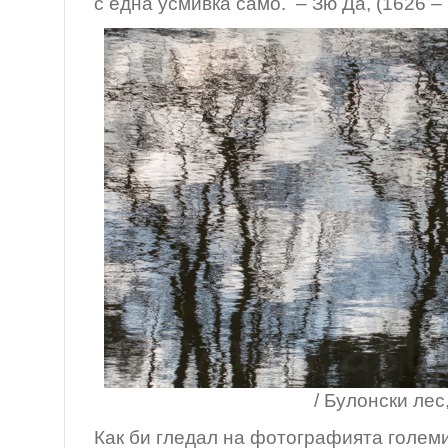
с една усмивка само. – Зю Да, (1626 –
/ Булонски лес, Па
Как би гледал на фотографията голем