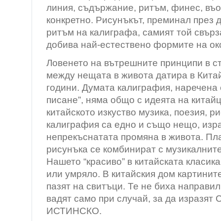
линия, съдържание, ритъм, финес, въ
конкретно. Рисунъкът, преминал през 
ритъм на калиграфа, самият той свърз
добива най-естествено формите на око
Ловенето на вътрешните принципи в ст
между нещата в живота датира в Кита
години. Думата калиграфия, наречена 
писане”, няма общо с идеята на китайц
китайското изкуство музика, поезия, р
калиграфия са едно и също нещо, из
непрекъснатата промяна в живота. Пл
рисунъка се комбинират с музикалните
Нашето “красиво” в китайската класик
или умряло. В китайския дом картините 
пазят на свитъци. Те не биха направил
вадят само при случай, за да изразя
ИСТИНСКО.