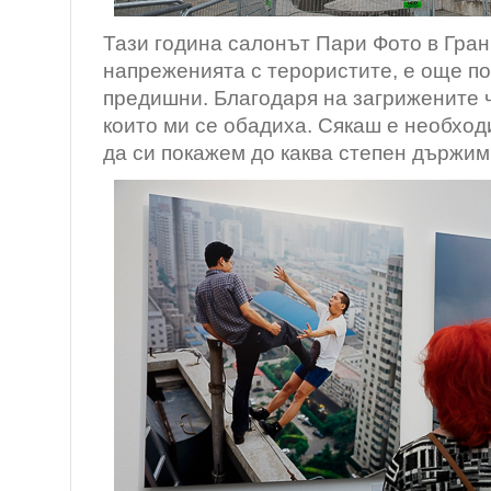
Тази година салонът Пари Фото в Гран
напреженията с терористите, е още по
предишни. Благодаря на загрижените ч
които ми се обадиха. Сякаш е необход
да си покажем до каква степен държим