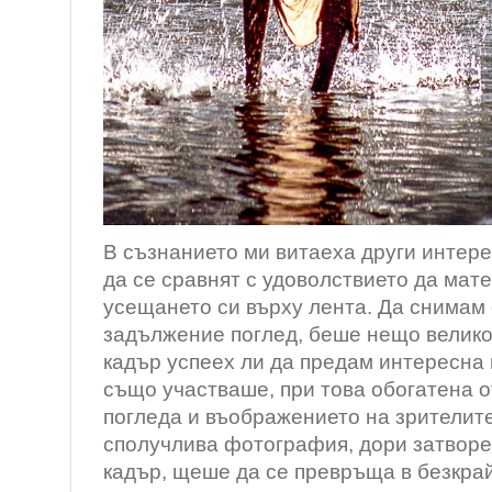
В съзнанието ми витаеха други интере
да се сравнят с удоволствието да ма
усещането си върху лента. Да снимам
задължение поглед, беше нещо велико
кадър успеех ли да предам интересна 
също участваше, при това обогатена о
погледа и въображението на зрителите
сполучлива фотография, дори затворе
кадър, щеше да се превръща в безкрай