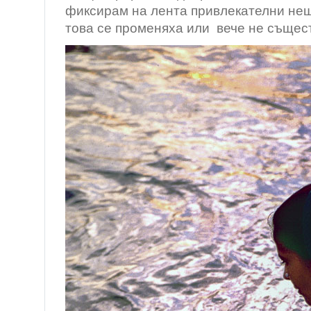
фиксирам на лента привлекателни нещ
това се променяха или вече не същес