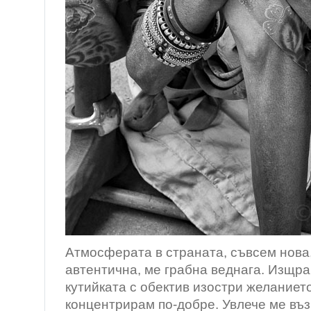
Атмосферата в страната, съвсем нова,
автентична, ме грабна веднага. Изщра
кутийката с обектив изостри желанието
концентрирам по-добре. Увлече ме въ