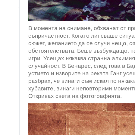
В момента на снимане, обхванат от пр
съпричастност. Когато липсваше ситу
сюжет, желанието да се случи нещо, 
обстоятелствата.
Беше възбуждащо, п
игри. Усещах някаква странна алхими
случайност.
В Бенарес, след това в Б
устието и изворите на реката Ганг усе
разбрах, че винаги съм искал по някак
хубавите, винаги неповторими момент
Откривах света на фотографията.